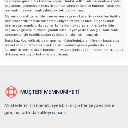
Tüm Ürünler
sayesinde güvenli bir kullanım sağlar. Günlük kullanımda müşterilere konfor
sağlarken, işletmenizin temizlik standartlarına da katkıda bulunur. Farklı ayak
numaralarına uyum sağlayabilecek şekilde üretilmiştir.
İletişim
Malzeme olarak genellikle non-woven veya eva kullanılarak üretilen terlikler,
hem ekonomik hem de tek seferlik hijyen ihtiyacına ideal bir çözümdür.
Üretim aşamasında dikkat edilen kalite kontrol süreçleri, her bir terliğin
sağlam ve güvenli olmasını garanti eder. Beyaz ya da siyah gibi sade renk
seçenekleriyle estetik açıdan da işletmenizin imajını tamamlar.
Berra Naz Kozmetik olarak amacımız, müşterilerinize en hijyenik koşullarda
hizmet vermenizi desteklemek ve sizin adınıza güven yaratmaktır. Tek
kullanımlık terliklerimizle konuklarınıza verdiğiniz değeri hissettirebilir, küçük
dokunuşlarla büyük farklar yaratabilirsiniz.
MÜŞTERI MEMNUNIYETI
Müşterilerimizin memnuniyeti bizim için her şeyden önce
gelir, her adımda kaliteyi sunarız.