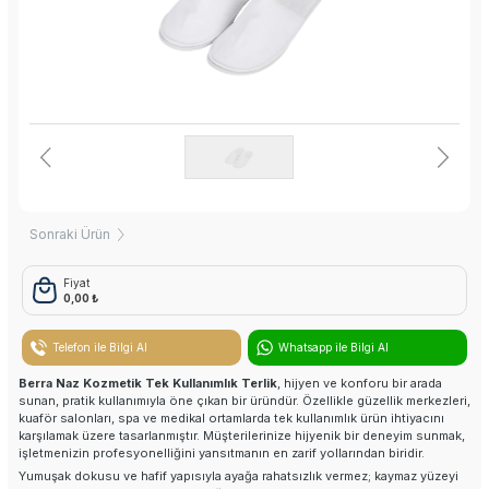
Nemlendirici Krem
Kese Scrup Peeling
Koku Avcısı
Oda Kokusu
Tek Kullanımlık Ürünler
Sonraki Ürün
Havlular
Fiyat
0,00 ₺
Peştemaller
Keseler
Telefon ile Bilgi Al
Whatsapp ile Bilgi Al
Berra Naz Kozmetik Tek Kullanımlık Terlik
, hijyen ve konforu bir arada
Köpük Torbası
sunan, pratik kullanımıyla öne çıkan bir üründür. Özellikle güzellik merkezleri,
kuaför salonları, spa ve medikal ortamlarda tek kullanımlık ürün ihtiyacını
karşılamak üzere tasarlanmıştır. Müşterilerinize hijyenik bir deneyim sunmak,
Sedye Yatakları
işletmenizin profesyonelliğini yansıtmanın en zarif yollarından biridir.
Yumuşak dokusu ve hafif yapısıyla ayağa rahatsızlık vermez; kaymaz yüzeyi