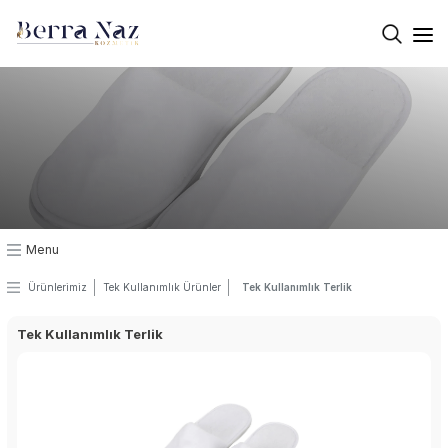
×
Kurumsal
Üretim
Kalite
Masaj Jeli
Menu
Masaj Mumları
Ürünlerimiz
Tek Kullanımlık Ürünler
Tek Kullanımlık Terlik
Masaj Yağı
Tek Kullanımlık Terlik
Termal Krem
El Vücüt Losyon