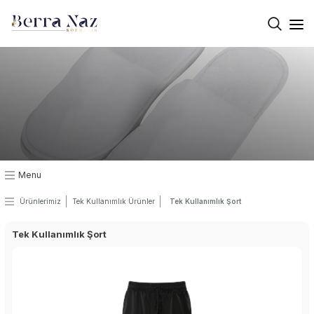
×
Kurumsal
Üretim
Kalite
Masaj Jeli
Menu
Masaj Mumları
Ürünlerimiz
Tek Kullanımlık Ürünler
Tek Kullanımlık Şort
Masaj Yağı
Tek Kullanımlık Şort
Termal Krem
El Vücüt Losyon