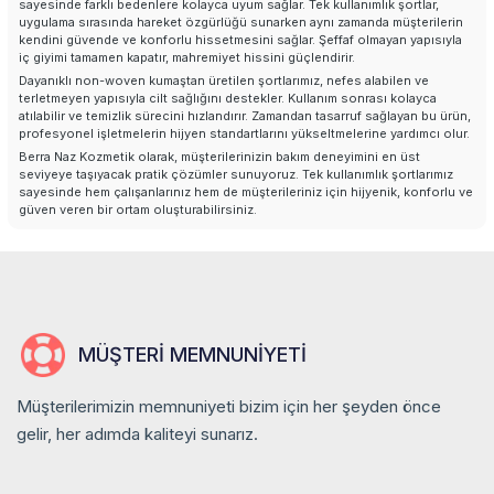
Tüm Ürünler
sayesinde farklı bedenlere kolayca uyum sağlar. Tek kullanımlık şortlar,
uygulama sırasında hareket özgürlüğü sunarken aynı zamanda müşterilerin
kendini güvende ve konforlu hissetmesini sağlar. Şeffaf olmayan yapısıyla
İletişim
iç giyimi tamamen kapatır, mahremiyet hissini güçlendirir.
Dayanıklı non-woven kumaştan üretilen şortlarımız, nefes alabilen ve
terletmeyen yapısıyla cilt sağlığını destekler. Kullanım sonrası kolayca
atılabilir ve temizlik sürecini hızlandırır. Zamandan tasarruf sağlayan bu ürün,
profesyonel işletmelerin hijyen standartlarını yükseltmelerine yardımcı olur.
Berra Naz Kozmetik olarak, müşterilerinizin bakım deneyimini en üst
seviyeye taşıyacak pratik çözümler sunuyoruz. Tek kullanımlık şortlarımız
sayesinde hem çalışanlarınız hem de müşterileriniz için hijyenik, konforlu ve
güven veren bir ortam oluşturabilirsiniz.
MÜŞTERI MEMNUNIYETI
Müşterilerimizin memnuniyeti bizim için her şeyden önce
gelir, her adımda kaliteyi sunarız.