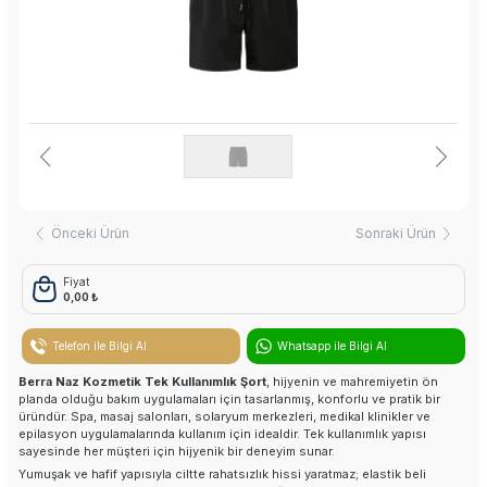
Nemlendirici Krem
Kese Scrup Peeling
Koku Avcısı
Oda Kokusu
Tek Kullanımlık Ürünler
Önceki Ürün
Sonraki Ürün
Havlular
Fiyat
0,00 ₺
Peştemaller
Keseler
Telefon ile Bilgi Al
Whatsapp ile Bilgi Al
Berra Naz Kozmetik Tek Kullanımlık Şort
, hijyenin ve mahremiyetin ön
Köpük Torbası
planda olduğu bakım uygulamaları için tasarlanmış, konforlu ve pratik bir
üründür. Spa, masaj salonları, solaryum merkezleri, medikal klinikler ve
epilasyon uygulamalarında kullanım için idealdir. Tek kullanımlık yapısı
Sedye Yatakları
sayesinde her müşteri için hijyenik bir deneyim sunar.
Yumuşak ve hafif yapısıyla ciltte rahatsızlık hissi yaratmaz; elastik beli