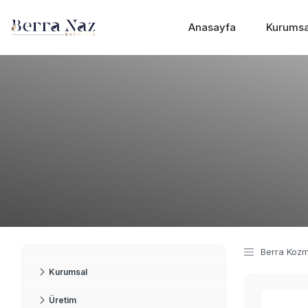
Anasayfa
Kurumsa
Kurumsal
Üretim
Kalite
Masaj Jeli
Masaj Mumları
Masaj Yağı
Termal Krem
Berra Kozm
El Vücüt Losyon
Kurumsal
Nemlendirici Krem
Üretim