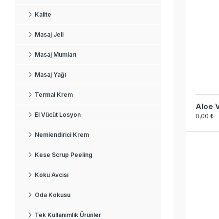
Kese Scrup Peeling
Kalite
Koku Avcısı
Masaj Jeli
Oda Kokusu
Masaj Mumları
Tek Kullanımlık Ürünler
Masaj Yağı
Havlular
Termal Krem
Aloe V
Peştemaller
El Vücüt Losyon
0,00 ₺
Keseler
Nemlendirici Krem
Köpük Torbası
Kese Scrup Peeling
Sedye Yatakları
Koku Avcısı
Tüm Ürünler
Oda Kokusu
İletişim
Tek Kullanımlık Ürünler