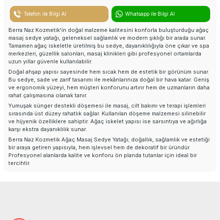
Nemlendirici Krem
Telefon ile Bilgi Al
Whatsapp ile Bilgi Al
Kese Scrup Peeling
Berra Naz Kozmetik'in doğal malzeme kalitesini konforla buluşturduğu ağaç
masaj sedye yatağı, geleneksel sağlamlık ve modern şıklığı bir arada sunar.
Tamamen ağaç iskeletle üretilmiş bu sedye, dayanıklılığıyla öne çıkar ve spa
Koku Avcısı
merkezleri, güzellik salonları, masaj klinikleri gibi profesyonel ortamlarda
uzun yıllar güvenle kullanılabilir.
Oda Kokusu
Doğal ahşap yapısı sayesinde hem sıcak hem de estetik bir görünüm sunar.
Bu sedye, sade ve zarif tasarımı ile mekânlarınıza doğal bir hava katar. Geniş
ve ergonomik yüzeyi, hem müşteri konforunu artırır hem de uzmanların daha
Tek Kullanımlık Ürünler
rahat çalışmasına olanak tanır.
Yumuşak sünger destekli döşemesi ile masaj, cilt bakımı ve terapi işlemleri
sırasında üst düzey rahatlık sağlar. Kullanılan döşeme malzemesi silinebilir
Havlular
ve hijyenik özelliklere sahiptir. Ağaç iskelet yapısı ise sarsıntıya ve ağırlığa
karşı ekstra dayanıklılık sunar.
Peştemaller
Berra Naz Kozmetik Ağaç Masaj Sedye Yatağı; doğallık, sağlamlık ve estetiği
bir araya getiren yapısıyla, hem işlevsel hem de dekoratif bir üründür.
Profesyonel alanlarda kalite ve konforu ön planda tutanlar için ideal bir
Keseler
tercihtir.
Köpük Torbası
Sedye Yatakları