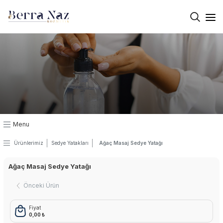
×
Kurumsal
Üretim
Kalite
Masaj Jeli
Menu
Masaj Mumları
Ürünlerimiz
Sedye Yatakları
Ağaç Masaj Sedye Yatağı
Masaj Yağı
Ağaç Masaj Sedye Yatağı
Termal Krem
Önceki Ürün
El Vücüt Losyon
Fiyat
0,00 ₺