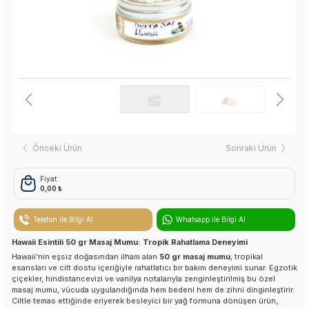
Nemlendirici Krem
Kese Scrup Peeling
Koku Avcısı
Oda Kokusu
Tek Kullanımlık Ürünler
Önceki Ürün
Sonraki Ürün
Havlular
Fiyat
0,00 ₺
Peştemaller
Keseler
Telefon ile Bilgi Al
Whatsapp ile Bilgi Al
Hawaii Esintili 50 gr Masaj Mumu: Tropik Rahatlama Deneyimi
Köpük Torbası
Hawaii’nin eşsiz doğasından ilham alan
50 gr masaj mumu
, tropikal
esansları ve cilt dostu içeriğiyle rahatlatıcı bir bakım deneyimi sunar. Egzotik
çiçekler, hindistancevizi ve vanilya notalarıyla zenginleştirilmiş bu özel
Sedye Yatakları
masaj mumu, vücuda uygulandığında hem bedeni hem de zihni dinginleştirir.
Ciltle temas ettiğinde eriyerek besleyici bir yağ formuna dönüşen ürün,