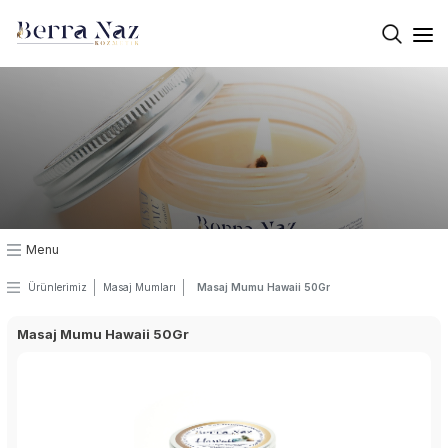
×
Kurumsal
Üretim
Kalite
Masaj Jeli
Menu
Masaj Mumları
Ürünlerimiz
Masaj Mumları
Masaj Mumu Hawaii 50Gr
Masaj Yağı
Masaj Mumu Hawaii 50Gr
Termal Krem
El Vücüt Losyon