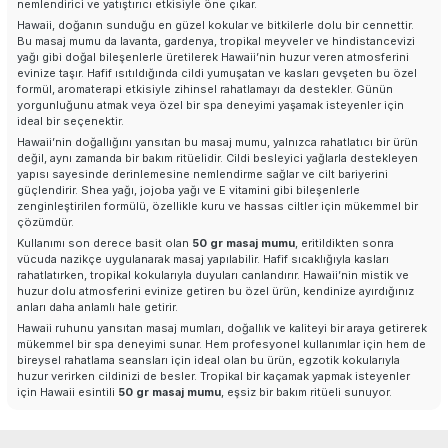
Tüm Ürünler
nemlendirici ve yatıştırıcı etkisiyle öne çıkar.
Hawaii, doğanın sunduğu en güzel kokular ve bitkilerle dolu bir cennettir.
Bu masaj mumu da lavanta, gardenya, tropikal meyveler ve hindistancevizi
İletişim
yağı gibi doğal bileşenlerle üretilerek Hawaii’nin huzur veren atmosferini
evinize taşır. Hafif ısıtıldığında cildi yumuşatan ve kasları gevşeten bu özel
formül, aromaterapi etkisiyle zihinsel rahatlamayı da destekler. Günün
yorgunluğunu atmak veya özel bir spa deneyimi yaşamak isteyenler için
ideal bir seçenektir.
Hawaii’nin doğallığını yansıtan bu masaj mumu, yalnızca rahatlatıcı bir ürün
değil, aynı zamanda bir bakım ritüelidir. Cildi besleyici yağlarla destekleyen
yapısı sayesinde derinlemesine nemlendirme sağlar ve cilt bariyerini
güçlendirir. Shea yağı, jojoba yağı ve E vitamini gibi bileşenlerle
zenginleştirilen formülü, özellikle kuru ve hassas ciltler için mükemmel bir
çözümdür.
Kullanımı son derece basit olan
50 gr masaj mumu
, eritildikten sonra
vücuda nazikçe uygulanarak masaj yapılabilir. Hafif sıcaklığıyla kasları
rahatlatırken, tropikal kokularıyla duyuları canlandırır. Hawaii’nin mistik ve
huzur dolu atmosferini evinize getiren bu özel ürün, kendinize ayırdığınız
anları daha anlamlı hale getirir.
Hawaii ruhunu yansıtan masaj mumları, doğallık ve kaliteyi bir araya getirerek
mükemmel bir spa deneyimi sunar. Hem profesyonel kullanımlar için hem de
bireysel rahatlama seansları için ideal olan bu ürün, egzotik kokularıyla
huzur verirken cildinizi de besler. Tropikal bir kaçamak yapmak isteyenler
için Hawaii esintili
50 gr masaj mumu
, eşsiz bir bakım ritüeli sunuyor.